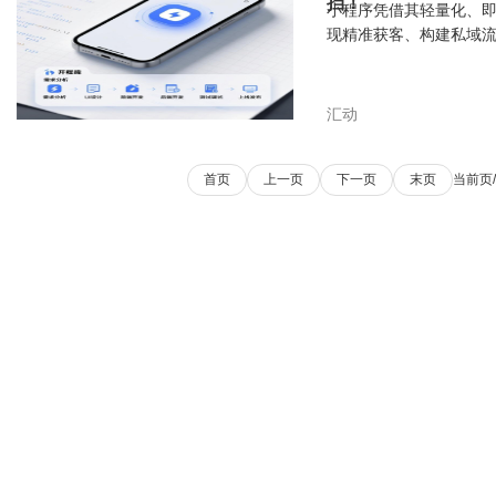
挡！
小程序凭借其轻量化、
现精准获客、构建私域
汇动
首页
上一页
下一页
末页
当前页