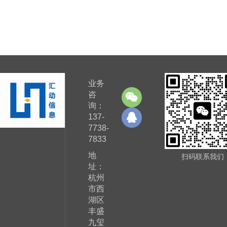
业务
咨
询：
137-
7738-
7833
地
扫码联系我们
址：
杭州
市西
湖区
丰盛
九玺