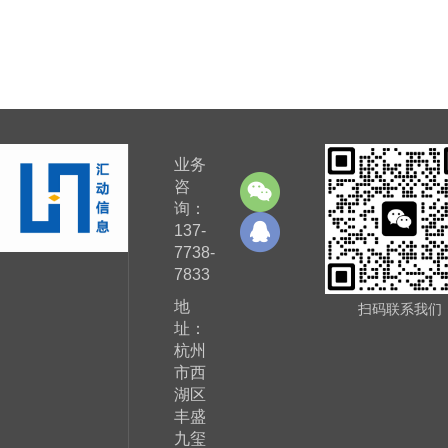
业务
咨
询：
137-
7738-
7833
地
扫码联系我们
址：
杭州
市西
湖区
丰盛
九玺