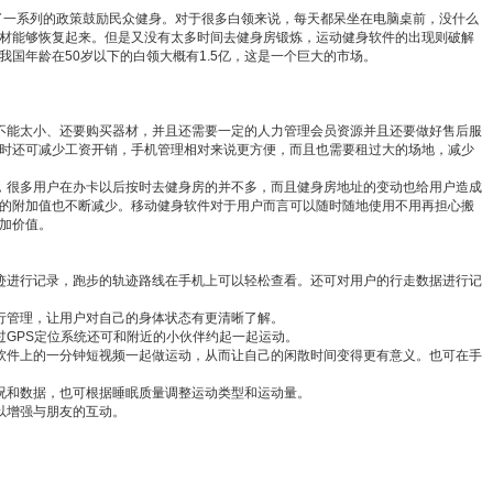
台了一系列的政策鼓励民众健身。对于很多白领来说，每天都呆坐在电脑桌前，没什么
材能够恢复起来。但是又没有太多时间去健身房锻炼，运动健身软件的出现则破解
国年龄在50岁以下的白领大概有1.5亿，这是一个巨大的市场。
不能太小、还要购买器材，并且还需要一定的人力管理会员资源并且还要做好售后服
时还可减少工资开销，手机管理相对来说更方便，而且也需要租过大的场地，减少
，很多用户在办卡以后按时去健身房的并不多，而且健身房地址的变动也给用户造成
的附加值也不断减少。移动健身软件对于用户而言可以随时随地使用不用再担心搬
加价值。
迹进行记录，跑步的轨迹路线在手机上可以轻松查看。还可对用户的行走数据进行记
行管理，让用户对自己的身体状态有更清晰了解。
过GPS定位系统还可和附近的小伙伴约起一起运动。
软件上的一分钟短视频一起做运动，从而让自己的闲散时间变得更有意义。也可在手
况和数据，也可根据睡眠质量调整运动类型和运动量。
以增强与朋友的互动。