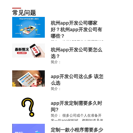
常见问题
杭州app开发公司哪家
好？杭州app开发公司有
哪些？
简介：
杭州APP开发公司哪家好?
杭州APP外包公司有哪些，杭州软
杭州app开发公司要怎么
件公司排名如何?以往想要在杭州
选？
开发手机APP软件不得不有这些疑
惑.
简介：
app开发公司这么多 该怎
么选
简介：
app开发定制需要多久时
间?
简介：
很多公司或个人在准备开
发一款app的时候，都想知道具体
的开发时间，app开发的时间没有
定制一款小程序需要多少
一个统一的答案，就像是装修一个