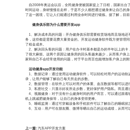
自2008年奥运会以后，全民健身便被国家提上了日程，国家出
时间运动，身材慢慢在走样，于是不少人都想通过健身来让自己的身
了这一困境，它让人们能通过利用业余时间进行锻炼。据了解，目前我
健身俱乐部为什么需要开发app
1、解决成本高的问题：开办健身俱乐部需要租赁场地而且场地还
务，这些都是需要花费大量资金的。开发运动健身软件既方便管理同
了租金成本。
2、解决回头客的问题：用户在办卡时基本都是办的半年以上的卡
了很大麻烦。这两个原因让健身房的回头客越来越少，从而客户身上
家和自己不会经常使用的问题，对于平台而言也能增加客户身上的附
运动健身app开发功能
1、数据记录：通过使用运动健身软件，可以轻松对用户的运动轨
录，让用户能够了解自己每天所走的步数。
2、数据管理：在软件上可以对用户的体重、血压数据等都可以进
3、私密社交：只显示好友所走步数，更好保护用户隐私。而且通
4、视频健身：对于没有什么健身时间的用户而言，可以通过跟着
机上跳减肥健身操等，让自己的身体变得更棒。
5、睡眠监测：通过可穿戴设备和手机软件可以了解自己的睡眠状
6、互动：用户可在朋友圈、微博等晒出自己的运动成绩，从而可
上一篇:
汽车APP开发方案