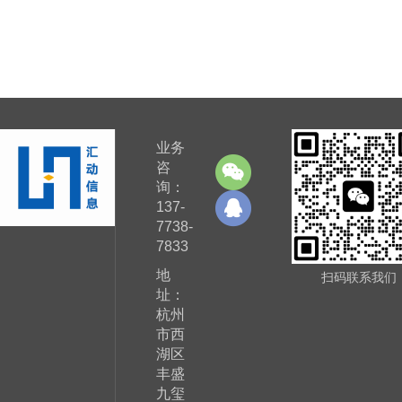
业务
咨
询：
137-
7738-
7833
地
扫码联系我们
址：
杭州
市西
湖区
丰盛
九玺