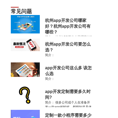
常见问题
杭州app开发公司哪家
好？杭州app开发公司有
哪些？
简介：
杭州APP开发公司哪家好?
杭州APP外包公司有哪些，杭州软
杭州app开发公司要怎么
件公司排名如何?以往想要在杭州
选？
开发手机APP软件不得不有这些疑
惑.
简介：
app开发公司这么多 该怎
么选
简介：
app开发定制需要多久时
间?
简介：
很多公司或个人在准备开
发一款app的时候，都想知道具体
的开发时间，app开发的时间没有
定制一款小程序需要多少
一个统一的答案，就像是装修一个