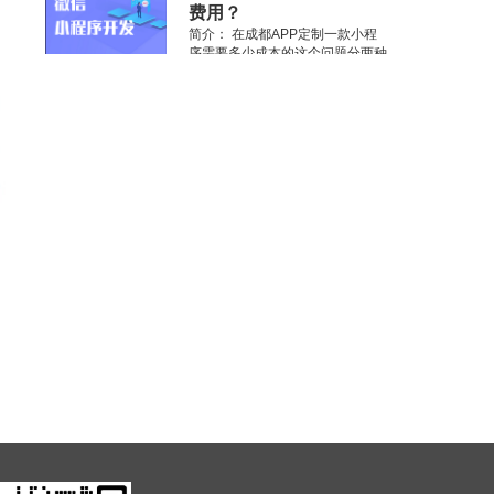
房屋一样，需要根据装修工序、装
费用？
修面积、装修质量等等多方面的因
简介：
在成都APP定制一款小程
素
序需要多少成本的这个问题分两种
看法： 1、第一种 这第一种就是
说自身有一个开发单位或是开发工
作人员。假如是这样的事情得
话.......