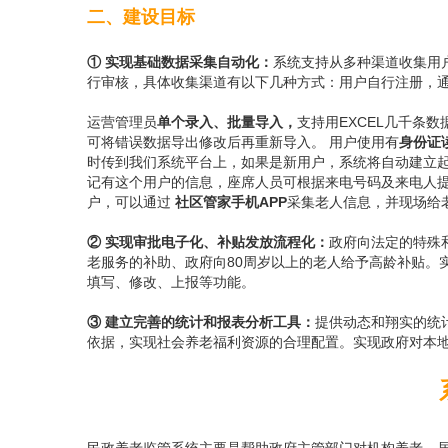
二、建设目标
① 实现基础数据采集自动化：
系统支持从多种渠道收集用
行审核，具体收集渠道有以下几种方式：用户自行注册，
运营管理员
单个录入、批量导入，
支持用
EXCEL几千条
可将错误数据导出修改后再重新导入。 用户使用有
身份证
时传到我们系统平台上，如果是新用户，系统将自动建立
记有这个用户的信息，座席人员可根据来电号码及来电人
户，可以通过
社区管家手机
APP
采集老人信息，并现场给
② 实现审批电子化、补贴发放流程化：
政府向法定的特殊
老服务的补助、政府向
80周岁以上的老人给予高龄补贴。
填写、修改、上报等功能。
③ 建立完善的统计和报表分析工具：
提供动态和翔实的统
依据，实现社会养老福利资源的合理配置。实现政府对本