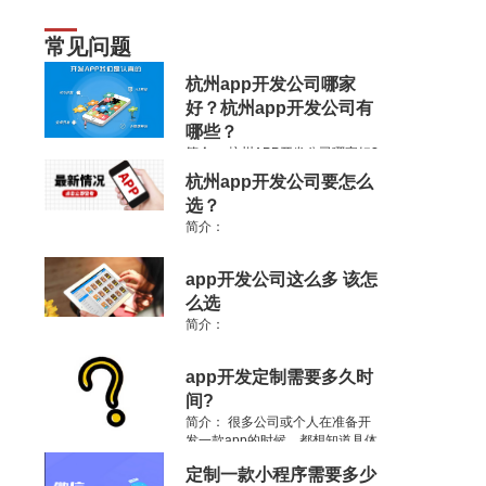
常见问题
杭州app开发公司哪家
好？杭州app开发公司有
哪些？
简介：
杭州APP开发公司哪家好?
杭州APP外包公司有哪些，杭州软
杭州app开发公司要怎么
件公司排名如何?以往想要在杭州
选？
开发手机APP软件不得不有这些疑
惑.
简介：
app开发公司这么多 该怎
么选
简介：
app开发定制需要多久时
间?
简介：
很多公司或个人在准备开
发一款app的时候，都想知道具体
的开发时间，app开发的时间没有
定制一款小程序需要多少
一个统一的答案，就像是装修一个